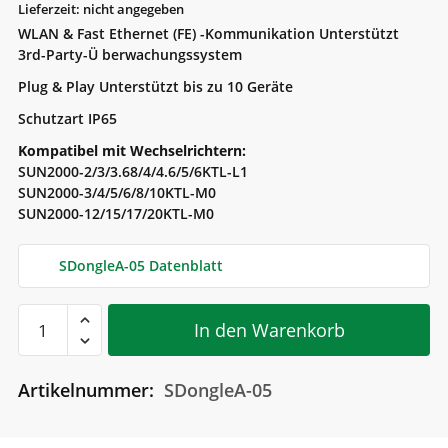
Lieferzeit: nicht angegeben
WLAN & Fast Ethernet (FE) -Kommunikation Unterstützt
3rd-Party-Ü berwachungssystem
Plug & Play Unterstützt bis zu 10 Geräte
Schutzart IP65
Kompatibel mit Wechselrichtern:
SUN2000-2/3/3.68/4/4.6/5/6KTL-L1
SUN2000-3/4/5/6/8/10KTL-M0
SUN2000-12/15/17/20KTL-M0
SDongleA-05 Datenblatt
Huawei
In den Warenkorb
Smart
Dongle-
Artikelnummer:
SDongleA-05
WLAN-
FE