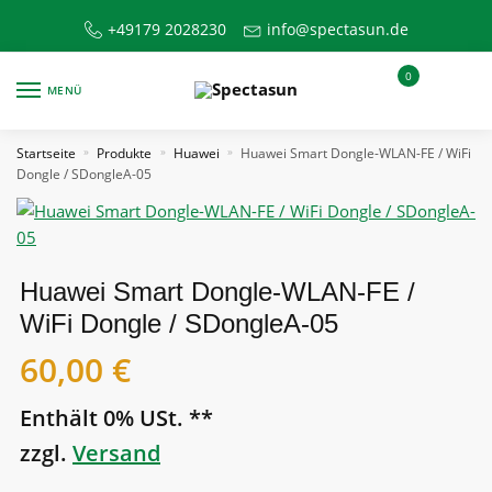
Skip
Skip
+49179 2028230
info@spectasun.de
to
to
navigation
content
0
MENÜ
Startseite
Produkte
Huawei
Huawei Smart Dongle-WLAN-FE / WiFi
»
»
»
Dongle / SDongleA-05
Huawei Smart Dongle-WLAN-FE /
WiFi Dongle / SDongleA-05
60,00
€
Enthält 0% USt. **
zzgl.
Versand