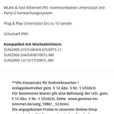
/
WLAN & Fast Ethernet (FE) -Kommunikation Unterstützt 3rd-
Party-Ü berwachungssystem
WiFi
Dongle
Plug & Play Unterstützt bis zu 10 Geräte
/
Schutzart IP65
SDongleA-
Kompatibel mit Wechselrichtern:
05
SUN2000-2/3/3.68/4/4.6/5/6KTL-L1
SUN2000-3/4/5/6/8/10KTL-M0
Menge
SUN2000-12/15/17/20KTL-M0
**0%-Steuersatz für Endverbraucher /
Anlagenbetreiber gem. § 12 Abs. 3 Nr. 1 UStG(3)
Für bestimmte Waren gilt eine Befreiung der USt. gem.
§ 12 Abs. 3 Nr. 1 UStG(3). Siehe www.gesetze-im-
internet.de/ustg_1980/__12.html.
Die angegebenen Preise in unserem Online-Shop