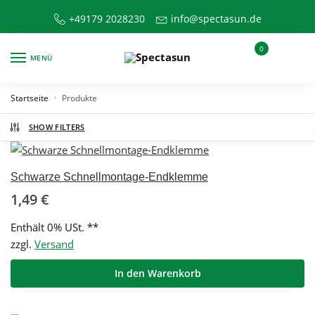
Skip
Skip
+49179 2028230
info@spectasun.de
to
to
navigation
content
0
MENÜ
Startseite
Produkte
»
SHOW FILTERS
Schwarze Schnellmontage-Endklemme
1,49
€
Enthält 0% USt. **
zzgl.
Versand
In den Warenkorb