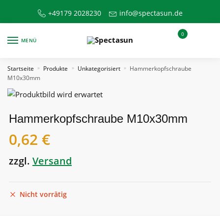
Skip
Skip
+49179 2028230
info@spectasun.de
to
to
navigation
content
0
MENÜ
Startseite
Produkte
Unkategorisiert
Hammerkopfschraube
»
»
»
M10x30mm
Hammerkopfschraube M10x30mm
0,62
€
zzgl.
Versand
Nicht vorrätig