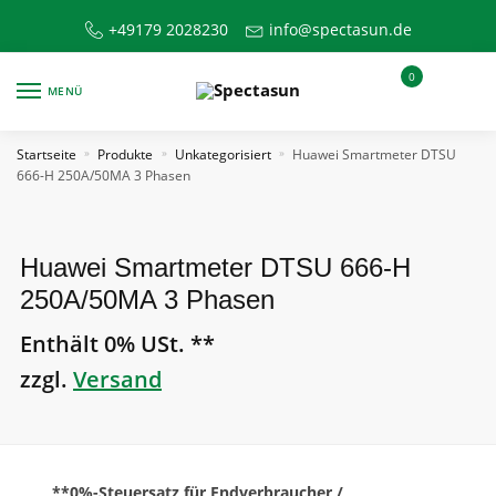
Skip
Skip
+49179 2028230
info@spectasun.de
to
to
navigation
content
0
MENÜ
Startseite
Produkte
Unkategorisiert
Huawei Smartmeter DTSU
»
»
»
666-H 250A/50MA 3 Phasen
Huawei Smartmeter DTSU 666-H
250A/50MA 3 Phasen
Enthält 0% USt. **
zzgl.
Versand
**0%-Steuersatz für Endverbraucher /