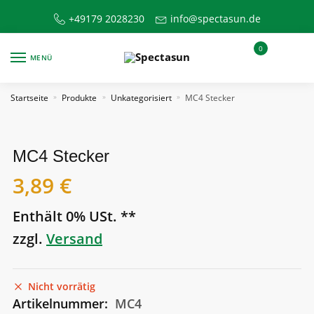
Skip
Skip
+49179 2028230
info@spectasun.de
to
to
navigation
content
0
MENÜ
Startseite
Produkte
Unkategorisiert
MC4 Stecker
»
»
»
MC4 Stecker
3,89
€
Enthält 0% USt. **
zzgl.
Versand
Nicht vorrätig
Artikelnummer:
MC4