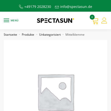
Skip
Skip
+49179 2028230
info@spectasun.de
to
to
navigation
content
0
MENÜ
Startseite
Produkte
Unkategorisiert
Mittelklemme
»
»
»