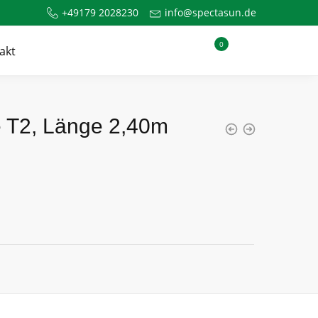
+49179 2028230
info@spectasun.de
0
akt
 T2, Länge 2,40m