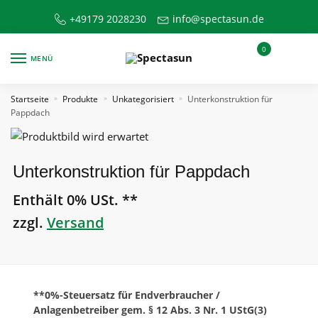
Skip
Skip
+49179 2028230
info@spectasun.de
to
to
navigation
content
0
MENÜ
Startseite
Produkte
Unkategorisiert
Unterkonstruktion für
»
»
»
Pappdach
Unterkonstruktion für Pappdach
Enthält 0% USt. **
zzgl.
Versand
**0%-Steuersatz für Endverbraucher /
Anlagenbetreiber gem. § 12 Abs. 3 Nr. 1 UStG(3)