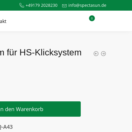
+49179 2028230
info@spectasun.de
0
akt
 für HS-Klicksystem
In den Warenkorb
-A43