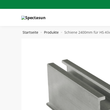
Skip
Skip
to
to
navigation
content
Startseite
Produkte
Schiene 2400mm für HS-Kli
»
»