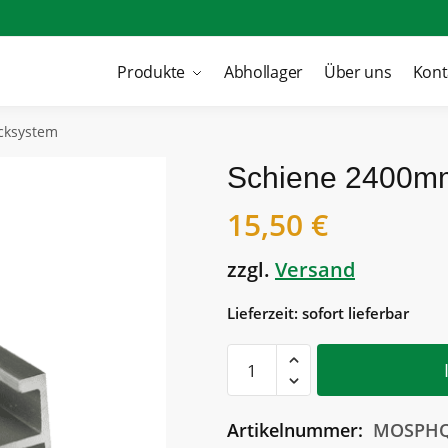
Produkte
Abhollager
Über uns
Kont
cksystem
Schiene 2400mm
15,50
€
zzgl.
Versand
Lieferzeit: sofort lieferbar
Schiene
2400mm
für
Artikelnummer:
MOSPHQ