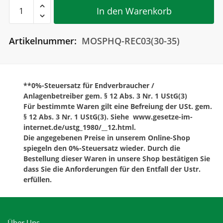
Schnellspannendklemme
In den Warenkorb
für
HS-
Artikelnummer:
MOSPHQ-REC03(30-35)
Klicksystem
Menge
**0%-Steuersatz für Endverbraucher /
Anlagenbetreiber gem. § 12 Abs. 3 Nr. 1 UStG(3)
Für bestimmte Waren gilt eine Befreiung der USt. gem.
§ 12 Abs. 3 Nr. 1 UStG(3). Siehe www.gesetze-im-
internet.de/ustg_1980/__12.html.
Die angegebenen Preise in unserem Online-Shop
spiegeln den 0%-Steuersatz wieder. Durch die
Bestellung dieser Waren in unsere Shop bestätigen Sie
dass Sie die Anforderungen für den Entfall der Ustr.
erfüllen.
Über Uns