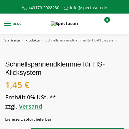
Skip
Skip
+49179 2028230
info@spectasun.de
to
to
navigation
content
0
MENÜ
Startseite
Produkte
Schnellspannendklemme für HS-Klicksystem
»
»
Schnellspannendklemme für HS-
Klicksystem
1,45
€
Enthält 0% USt. **
zzgl.
Versand
Lieferzeit: sofort lieferbar