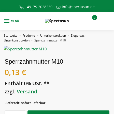
Skip
Skip
+49179 2028230
info@spectasun.de
to
to
navigation
content
0
MENÜ
Startseite
Produkte
Unterkonstruktion
Ziegeldach
»
»
»
Unterkonstruktion
Sperrzahnmutter M10
»
Sperrzahnmutter M10
0,13
€
Enthält 0% USt. **
zzgl.
Versand
Lieferzeit: sofort lieferbar