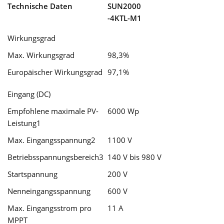
Technische Daten
SUN2000
|
-4KTL-M1
SUN2000-
Wirkungsgrad
4KTL-
Max. Wirkungsgrad
98,3%
M1
Europäischer Wirkungsgrad
97,1%
|
Dreiphasig
Eingang (DC)
Menge
Empfohlene maximale PV-
6000 Wp
Leistung1
Max. Eingangsspannung2
1100 V
Betriebsspannungsbereich3
140 V bis 980 V
Startspannung
200 V
Nenneingangsspannung
600 V
Max. Eingangsstrom pro
11 A
MPPT