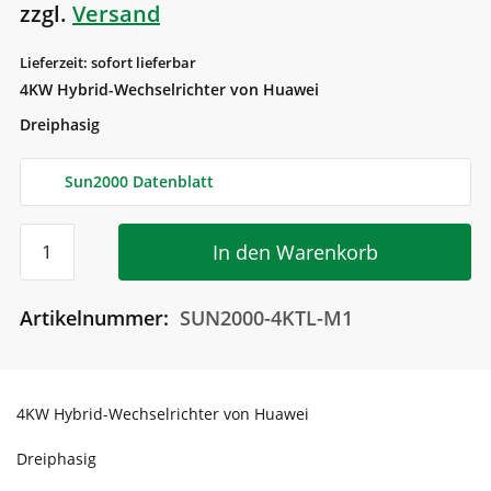
zzgl.
Versand
Lieferzeit: sofort lieferbar
4KW Hybrid-Wechselrichter von Huawei
Dreiphasig
Sun2000 Datenblatt
Huawai
In den Warenkorb
4KW
Hybrid-
Artikelnummer:
SUN2000-4KTL-M1
Wechselrichter
|
Smart
4KW Hybrid-Wechselrichter von Huawei
Energy
Dreiphasig
Controller