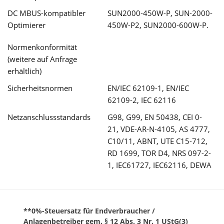
DC MBUS-kompatibler
SUN2000-450W-P, SUN-2000-
Optimierer
450W-P2, SUN2000-600W-P.
Normenkonformität
(weitere auf Anfrage
erhältlich)
Sicherheitsnormen
EN/IEC 62109-1, EN/IEC
62109-2, IEC 62116
Netzanschlussstandards
G98, G99, EN 50438, CEI 0-
21, VDE-AR-N-4105, AS 4777,
C10/11, ABNT, UTE C15-712,
RD 1699, TOR D4, NRS 097-2-
1, IEC61727, IEC62116, DEWA
**0%-Steuersatz für Endverbraucher /
Anlagenbetreiber gem. § 12 Abs. 3 Nr. 1 UStG(3)