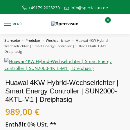
Skip
Skip
+49179 2028230
info@spectasun.de
to
to
navigation
content
0
MENÜ
Startseite
Produkte
Wechselrichter
Huawai 4KW Hybrid-
»
»
»
Wechselrichter | Smart Energy Controller | SUN2000-4KTL-M1 |
Dreiphasig
Huawai 4KW Hybrid-Wechselrichter |
Smart Energy Controller | SUN2000-
4KTL-M1 | Dreiphasig
989,00
€
Enthält 0% USt. **