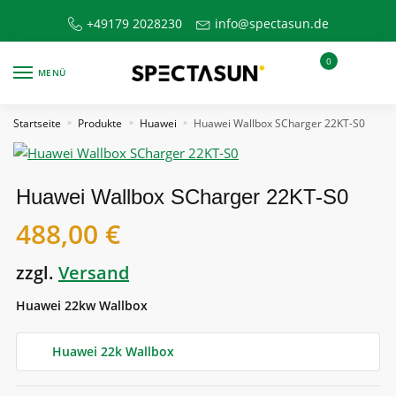
Skip
Skip
+49179 2028230
info@spectasun.de
to
to
navigation
content
0
MENÜ
Startseite
Produkte
Huawei
Huawei Wallbox SCharger 22KT-S0
»
»
»
Huawei Wallbox SCharger 22KT-S0
488,00
€
zzgl.
Versand
Huawei 22kw Wallbox
Huawei 22k Wallbox